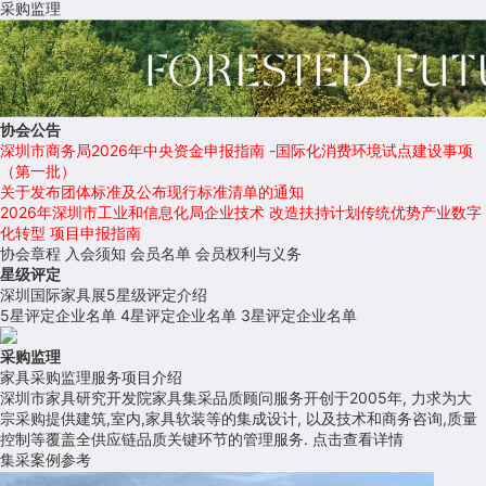
采购监理
协会公告
深圳市商务局2026年中央资金申报指南 -国际化消费环境试点建设事项
（第一批）
关于发布团体标准及公布现行标准清单的通知
2026年深圳市工业和信息化局企业技术 改造扶持计划传统优势产业数字
化转型 项目申报指南
协会章程
入会须知
会员名单
会员权利与义务
星级评定
深圳国际家具展5星级评定介绍
5星评定企业名单
4星评定企业名单
3星评定企业名单
采购监理
家具采购监理服务项目介绍
深圳市家具研究开发院家具集采品质顾问服务开创于2005年, 力求为大
宗采购提供建筑,室内,家具软装等的集成设计, 以及技术和商务咨询,质量
控制等覆盖全供应链品质关键环节的管理服务.
点击查看详情
集采案例参考