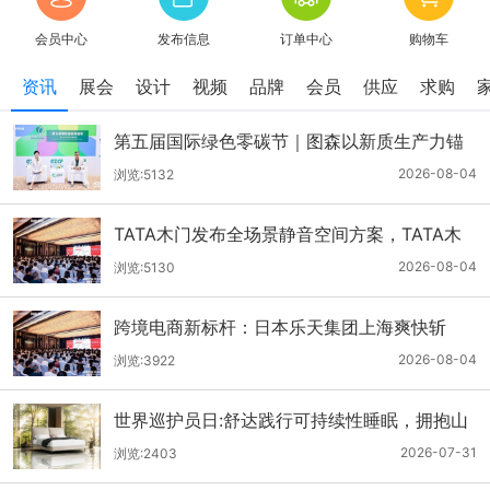
会员中心
发布信息
订单中心
购物车
资讯
展会
设计
视频
品牌
会员
供应
求购
第五届国际绿色零碳节｜图森以新质生产力锚
定高端家居可持续发展之路
2026-08-04
浏览:5132
TATA木门发布全场景静音空间方案，TATA木
门静音舱内实测逐级降噪差异
2026-08-04
浏览:5130
跨境电商新标杆：日本乐天集团上海爽快斩
获“2026全球化影响力品牌”奖
2026-08-04
浏览:3922
世界巡护员日:舒达践行可持续性睡眠，拥抱山
海长青
2026-07-31
浏览:2403