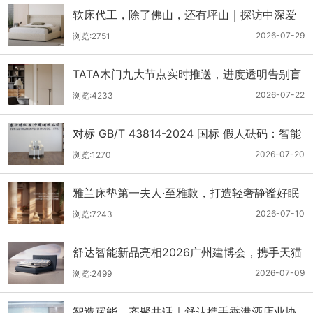
软床代工，除了佛山，还有坪山｜探访中深爱
的六厂软床ＯＤＭ基地
2026-07-29
浏览:2751
TATA木门九大节点实时推送，进度透明告别盲
等
2026-07-22
浏览:4233
对标 GB/T 43814-2024 国标 假人砝码：智能
功能家具检测标准载荷工装
2026-07-20
浏览:1270
雅兰床垫第一夫人·至雅款，打造轻奢静谧好眠
2026-07-10
浏览:7243
舒达智能新品亮相2026广州建博会，携手天猫
精灵打造智慧适老空间
2026-07-09
浏览:2499
智造赋能，齐聚共话｜舒达携手香港酒店业协