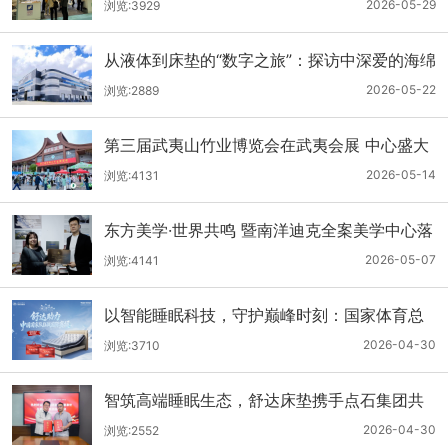
会 携会员公司共促绿色可持续发展
2026-05-29
浏览:3929
从液体到床垫的“数字之旅”：探访中深爱的海绵
智造工厂
2026-05-22
浏览:2889
第三届武夷山竹业博览会在武夷会展 中心盛大
开启！
2026-05-14
浏览:4131
东方美学·世界共鸣 暨南洋迪克全案美学中心落
子米兰
2026-05-07
浏览:4141
以智能睡眠科技，守护巅峰时刻：国家体育总
局向舒达发来感谢信
2026-04-30
浏览:3710
智筑高端睡眠生态，舒达床垫携手点石集团共
铸美好生活
2026-04-30
浏览:2552