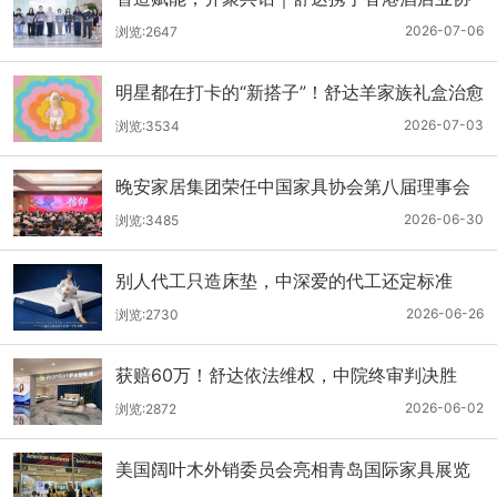
会，共启高端商旅睡眠新境
2026-07-06
浏览:2647
明星都在打卡的“新搭子”！舒达羊家族礼盒治愈
登场
2026-07-03
浏览:3534
晚安家居集团荣任中国家具协会第八届理事会
副理事长单位
2026-06-30
浏览:3485
别人代工只造床垫，中深爱的代工还定标准
——智能床垫ODM代工的首选
2026-06-26
浏览:2730
获赔60万！舒达依法维权，中院终审判决胜
诉，严正抵制跨境商标侵权及不正当竞争
2026-06-02
浏览:2872
美国阔叶木外销委员会亮相青岛国际家具展览