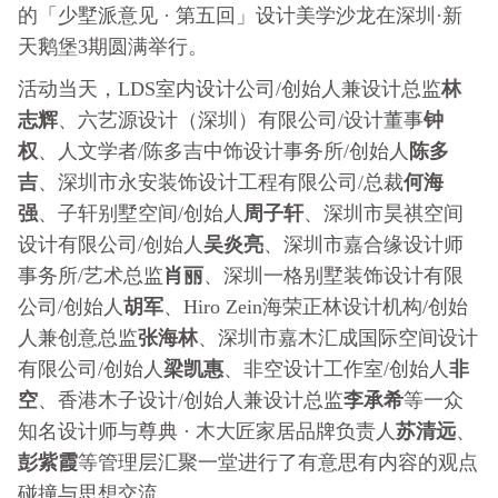
的「少墅派意见 · 第五回」设计美学沙龙在深圳·新
天鹅堡3期圆满举行。
林
活动当天，LDS室内设计公司/创始人兼设计总监
志辉
钟
、六艺源设计（深圳）有限公司/设计董事
权
陈多
、人文学者/陈多吉中饰设计事务所/创始人
吉
何海
、深圳市永安装饰设计工程有限公司/总裁
强
周子轩
、子轩别墅空间/创始人
、深圳市昊祺空间
吴炎亮
设计有限公司/创始人
、深圳市嘉合缘设计师
肖丽
事务所/艺术总监
、深圳一格别墅装饰设计有限
胡军
公司/创始人
、Hiro Zein海荣正林设计机构/创始
张海林
人兼创意总监
、深圳市嘉木汇成国际空间设计
梁凯惠
非
有限公司/创始人
、非空设计工作室/创始人
空
李承希
、香港木子设计/创始人兼设计总监
等一众
苏清远
知名设计师与尊典 · 木大匠家居品牌负责人
、
彭紫霞
等管理层汇聚一堂进行了有意思有内容的观点
碰撞与思想交流。