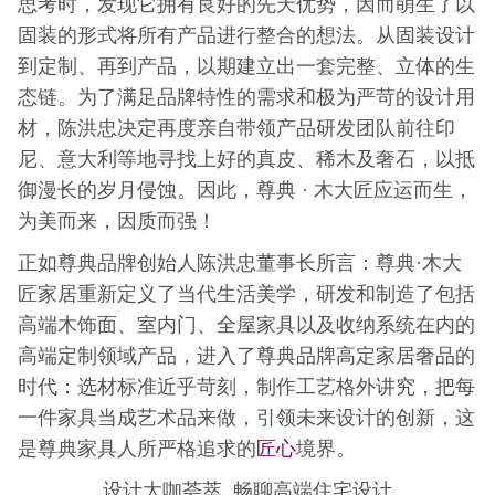
思考时，发现它拥有良好的先天优势，因而萌生了以
固装的形式将所有产品进行整合的想法。从固装设计
到定制、再到产品，以期建立出一套完整、立体的生
态链。为了满足品牌特性的需求和极为严苛的设计用
材，陈洪忠决定再度亲自带领产品研发团队前往印
尼、意大利等地寻找上好的真皮、稀木及奢石，以抵
御漫长的岁月侵蚀。因此，尊典 · 木大匠应运而生，
为美而来，因质而强！
正如尊典品牌创始人陈洪忠董事长所言：尊典·木大
匠家居重新定义了当代生活美学，研发和制造了包括
高端木饰面、室内门、全屋家具以及收纳系统在内的
高端定制领域产品，进入了尊典品牌高定家居奢品的
时代：选材标准近乎苛刻，制作工艺格外讲究，把每
一件家具当成艺术品来做，引领未来设计的创新，这
匠心
是尊典家具人所严格追求的
境界。
设计大咖荟萃 畅聊高端住宅设计