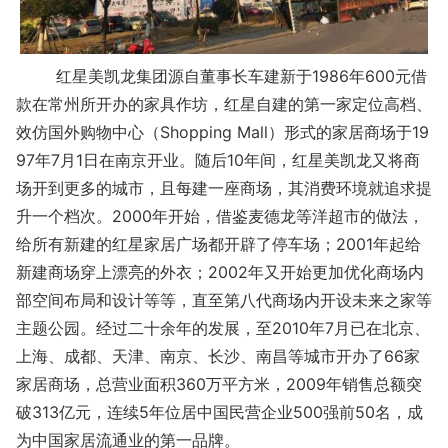
红星美凯龙集团源自董事长车建新于1986年600元借
款在常州所开办的家具作坊，红星自建的第一家定位高档、
效仿国外购物中心（Shopping Mall）形式的家居商场于19
97年7月1日在南京开业。随后10年间，红星美凯龙又将商
场开到更多的城市，且每建一座商场，其消费环境就追求提
升一个档次。2000年开始，借鉴麦德龙等洋超市的做法，
给所有新建的红星家居广场都开辟了停车场；2001年起给
新建商场穿上漂亮的外衣；2002年又开始更加优化商场内
部空间布局和设计等等，直至第八代商场内开设未来之家等
主题公园。经过二十余年的发展，至2010年7月已在北京、
上海、成都、天津、南京、长沙、南昌等城市开办了66家
家居商场，总营业面积360万平方米，2009年销售总额突
破313亿元，连续5年位居中国民营企业500强前50名，成
为中国家居流通业的第一品牌。