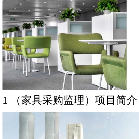
资讯
展会
设计
视频
品牌
会员
供应
求购
家具卖场
家具售后
家具
饰品
材料·设备
卖场
1 （家具采购监理）项目简介
家居设计
行业展会