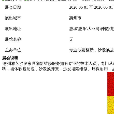
品牌
展会日期
2020-06-01 至 2026-06-01
会员
供应
展出城市
惠州市
求购
家具卖场
展出地址
惠城\惠阳\大亚湾\仲恺\
家具售后
展馆名称
无
家具
饰品
主办单位
专业沙发翻新，沙发换皮
材料·设备
卖场
展会说明
家居设计
惠州雅艺沙发家具翻新维修服务拥有专业的技术人员，专门从
行业展会
料，墙体软包硬包，沙发换弹簧，沙发塌陷维修。环保耐用，