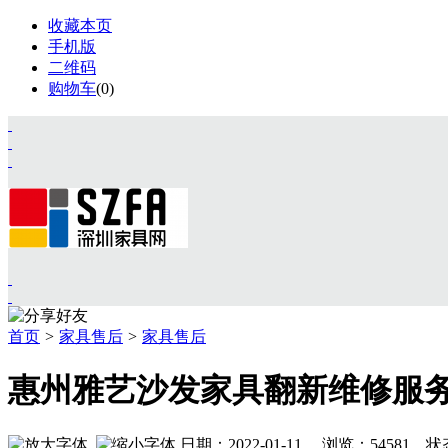
收藏本页
手机版
二维码
购物车
(
0
)
首页
>
家具售后
>
家具售后
首页
资讯
惠州雅艺沙发家具翻新维修服
展会
设计
视频
日期：2022-01-11 浏览：
54581
状