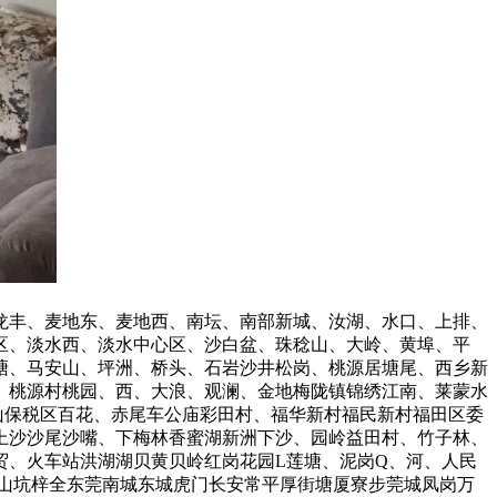
龙丰、麦地东、麦地西、南坛、南部新城、汝湖、水口、上排、
区、淡水西、淡水中心区、沙白盆、珠稔山、大岭、黄埠、平
塘、马安山、坪洲、桥头、石岩沙井松岗、桃源居塘尾、西乡新
、桃源村桃园、西、大浪、观澜、金地梅陇镇锦绣江南、莱蒙水
山保税区百花、赤尾车公庙彩田村、福华新村福民新村福田区委
上沙沙尾沙嘴、下梅林香蜜湖新洲下沙、园岭益田村、竹子林、
贸、火车站洪湖湖贝黄贝岭红岗花园L莲塘、泥岗Q、河、人民
山坑梓全东莞南城东城虎门长安常平厚街塘厦寮步莞城凤岗万