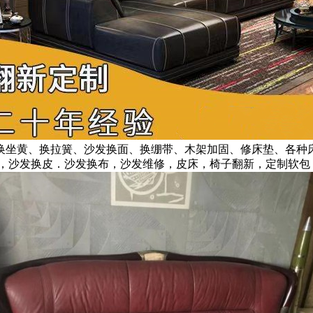
换坐黄、换拉簧、沙发换面、换绷带、木架加固、修床垫、各种
，沙发换皮．沙发换布，沙发维修，皮床，椅子翻新，定制软包