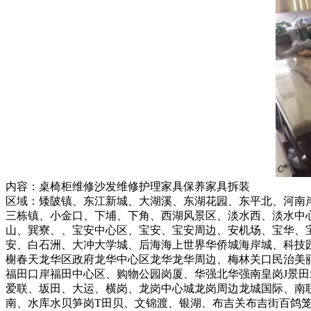
内容：桌椅柜维修沙发维修护理家具保养家具拆装
区域：矮陂镇、东江新城、大湖溪、东湖花园、东平北、河南
三栋镇、小金口、下埔、下角、西湖风景区、淡水西、淡水中
山、巽寮、、宝安中心区、宝安、宝安周边、安机场、宝华、
安、白石洲、大冲大学城、后海海上世界华侨城海岸城、科技
榭春天龙华区政府龙华中心区龙华龙华周边、梅林关口民治美丽
福田口岸福田中心区、购物公园岗厦、华强北华强南皇岗J景
爱联、坂田、大运、横岗、龙岗中心城龙岗周边龙城国际、南
南、水库水贝笋岗T田贝、文锦渡、银湖、布吉关布吉街百鸽