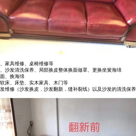
洗、家具维修、桌椅维修等
色、沙发清洗保养、局部换皮整体换面做罩、更换坐簧海绵
换面、换海绵
、软床、床垫、实木家具、木门等
沙发维修（沙发换皮．沙发翻新．缝补裂线）以及沙发的清洗保