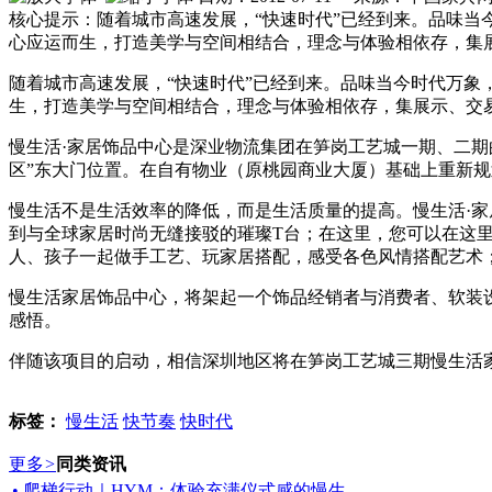
品牌
核心提示：随着城市高速发展，“快速时代”已经到来。品味当
会员
心应运而生，打造美学与空间相结合，理念与体验相依存，集
供应
求购
随着城市高速发展，“快速时代”已经到来。品味当今时代万象
家具卖场
生，打造美学与空间相结合，理念与体验相依存，集展示、交
家具售后
慢生活·家居饰品中心是深业物流集团在笋岗工艺城一期、二
区”东大门位置。在自有物业（原桃园商业大厦）基础上重新
家具
饰品
慢生活不是生活效率的降低，而是生活质量的提高。慢生活·家
材料·设备
到与全球家居时尚无缝接驳的璀璨T台；在这里，您可以在这
卖场
人、孩子一起做手工艺、玩家居搭配，感受各色风情搭配艺术
家居设计
行业展会
慢生活家居饰品中心，将架起一个饰品经销者与消费者、软装
感悟。
伴随该项目的启动，相信深圳地区将在笋岗工艺城三期慢生活家
标签：
慢生活
快节奏
快时代
更多
>
同类资讯
• 爬梯行动｜HYM：体验充满仪式感的慢生