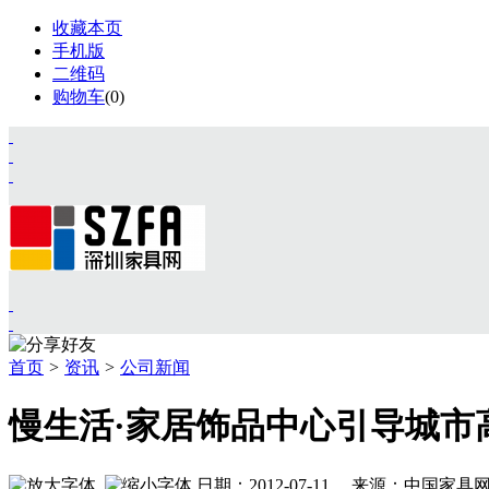
收藏本页
手机版
二维码
购物车
(
0
)
首页
>
资讯
>
公司新闻
首页
资讯
慢生活·家居饰品中心引导城市
展会
设计
视频
日期：2012-07-11 来源：中国家