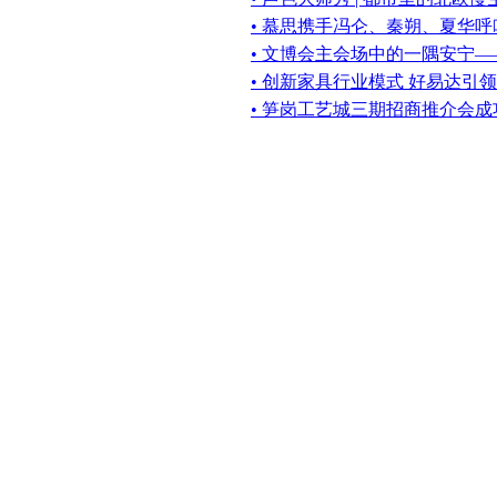
• 慕思携手冯仑、秦朔、夏华
• 文博会主会场中的一隅安宁
• 创新家具行业模式 好易达引
• 笋岗工艺城三期招商推介会成