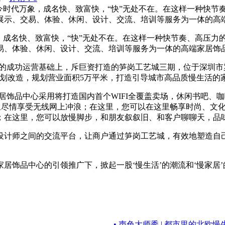
今时代万象，成名快、致富快，“快”无处不在。在这样一种快节
展示、交易、体验、休闲、设计、交流、培训等服务为一体的高
，成名快、致富快，“快”无处不在。在这样一种快节奏、高压力
易、体验、休闲、设计、交流、培训等服务为一体的高端家居饰
期的成功运营基础上，斥巨资打造的笋岗工艺城三期，位于深圳市
规划改造，规划营业面积5万平米，打造引导城市高品质慢生活的
居饰品中心采用将打造国内首个WIFI全覆盖卖场，休闲书吧、
里尽情享受无线网上冲浪；在这里，您可以在这里畅享时尚、文
；在这里，您可以放慢脚步，和朋友叙叙旧、和客户聊聊天，品
设计师之间的交流平台，让商户通过笋岗工艺城，有效地塑造自
居饰品中心的引领推广下，掀起一股‘慢生活’的潮流和‘慢家居
• 声色大师秀 | 都市里的北欧慢