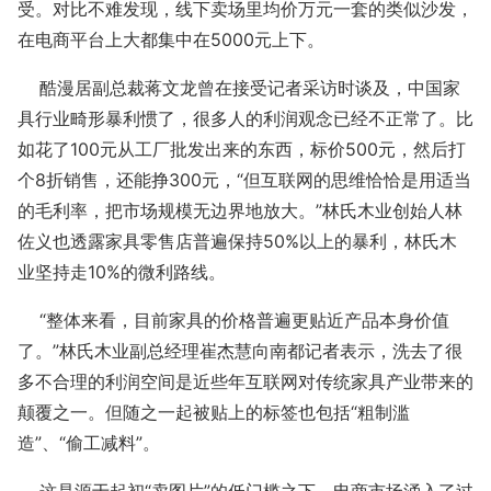
受。对比不难发现，线下卖场里均价万元一套的类似沙发，
在电商平台上大都集中在5000元上下。
酷漫居副总裁蒋文龙曾在接受记者采访时谈及，中国家
具行业畸形暴利惯了，很多人的利润观念已经不正常了。比
如花了100元从工厂批发出来的东西，标价500元，然后打
个8折销售，还能挣300元，“但互联网的思维恰恰是用适当
的毛利率，把市场规模无边界地放大。”林氏木业创始人林
佐义也透露家具零售店普遍保持50%以上的暴利，林氏木
业坚持走10%的微利路线。
“整体来看，目前家具的价格普遍更贴近产品本身价值
了。”林氏木业副总经理崔杰慧向南都记者表示，洗去了很
多不合理的利润空间是近些年互联网对传统家具产业带来的
颠覆之一。但随之一起被贴上的标签也包括“粗制滥
造”、“偷工减料”。