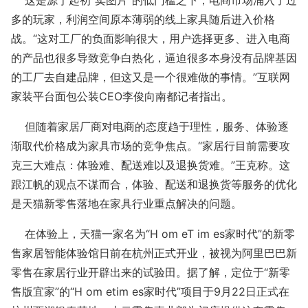
这是源于起初“卖图片”的低门槛之下，电商市场涌入了过
多的玩家，利润空间原本薄弱的线上家具随后进入价格
战。“这对工厂的负面影响很大，用户选择更多、进入电商
的产品也很多导致竞争白热化，逼迫很多本身没有品牌基因
的工厂去自建品牌，但这又是一个很难做的事情。”互联网
家装平台面包公装CEO李俊向南都记者指出。
但随着家居厂商对电商的态度趋于理性，服务、体验逐
渐取代价格成为家具市场的竞争焦点。“家居行目前需要攻
克三大难点：体验难、配送难以及退换货难。”王克称。这
跟江帆的观点不谋而合，体验、配送和退换货等服务的优化
是天猫新零售落地在家具行业重点解决的问题。
在体验上，天猫一家名为“H om eT im es家时代”的新零
售家居智能体验馆日前在杭州正式开业，被视为阿里巴巴新
零售在家居行业开辟出来的试验田。据了解，定位于“新零
售版宜家”的“H om etim es家时代”项目于9月22日正式在