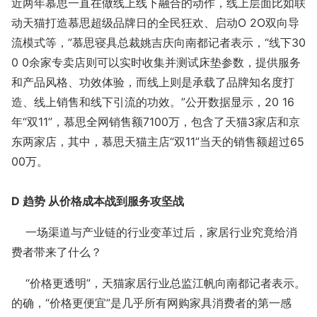
近两年慕思一直在做线上线下融合的动作，线上层面比如联
动天猫打造慕思超级品牌日的全民狂欢、启动O 2O双向导
流模式等，”慕思寝具总裁姚吉庆向南都记者表示，“线下30
0 0余家专卖店则可以实时收集并测试床垫参数，提供服务
和产品风格、功效体验，而线上则是承载了品牌知名度打
造、线上销售和线下引流的功效。”公开数据显示，20 16
年“双11”，慕思全网销售额7100万，包含了天猫3家店和京
东两家店，其中，慕思天猫主店“双11”当天的销售额超过65
00万。
D 趋势 从价格成本战到服务攻坚战
一场渠道与产业链的行业变革过后，家居行业究竟给消
费者带来了什么？
“价格更透明”，天猫家居行业总监江帆向南都记者表示。
的确，“价格更便宜”是几乎所有网购家具消费者的第一感