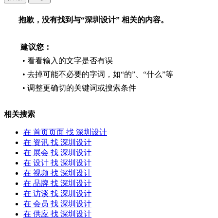
品牌
会员
抱歉，没有找到与“
深圳设计
” 相关的内容。
供应
求购
家具卖场
建议您：
家具售后
• 看看输入的文字是否有误
• 去掉可能不必要的字词，如“的”、“什么”等
家具
饰品
• 调整更确切的关键词或搜索条件
材料·设备
卖场
相关搜索
家居设计
行业展会
在
首页页面
找 深圳设计
在
资讯
找 深圳设计
在
展会
找 深圳设计
在
设计
找 深圳设计
在
视频
找 深圳设计
在
品牌
找 深圳设计
在
访谈
找 深圳设计
在
会员
找 深圳设计
在
供应
找 深圳设计