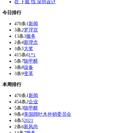
在
下载
找 深圳设计
今日排行
470条
1
新闻
3条
2
罗浮宫
13条
3
服务
2条
4
新理念
3条
5
大奖
415条
6
1*1
5条
7
除甲醛
3条
8
设备
3条
9
变革
本周排行
470条
1
新闻
454条
2
企业
5条
3
除甲醛
9条
4
美国阔叶木外销委员会
4条
5
2021
2条
6
新风尚
13条
7
服务