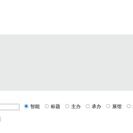
智能
标题
主办
承办
展馆