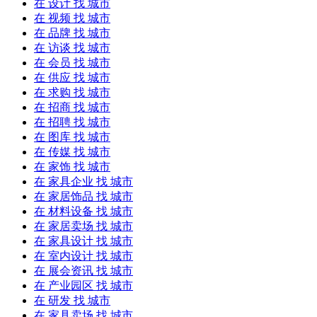
在
设计
找 城市
在
视频
找 城市
在
品牌
找 城市
在
访谈
找 城市
在
会员
找 城市
在
供应
找 城市
在
求购
找 城市
在
招商
找 城市
在
招聘
找 城市
在
图库
找 城市
在
传媒
找 城市
在
家饰
找 城市
在
家具企业
找 城市
在
家居饰品
找 城市
在
材料设备
找 城市
在
家居卖场
找 城市
在
家具设计
找 城市
在
室内设计
找 城市
在
展会资讯
找 城市
在
产业园区
找 城市
在
研发
找 城市
在
家具卖场
找 城市