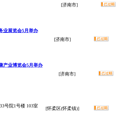
[济南市]
务业展览会5月举办
[济南市]
健康产业博览会5月举办
[济南市]
号院1号楼 103室
[怀柔区(怀柔镇)]