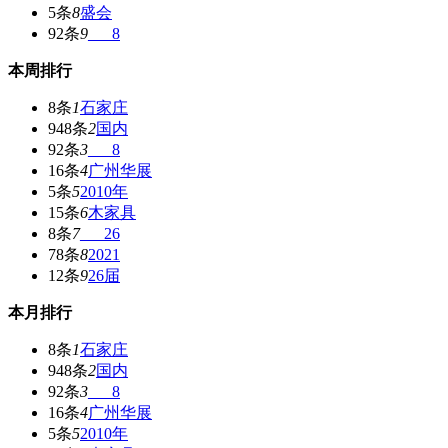
5条
8
盛会
92条
9
___8
本周排行
8条
1
石家庄
948条
2
国内
92条
3
___8
16条
4
广州华展
5条
5
2010年
15条
6
木家具
8条
7
___26
78条
8
2021
12条
9
26届
本月排行
8条
1
石家庄
948条
2
国内
92条
3
___8
16条
4
广州华展
5条
5
2010年