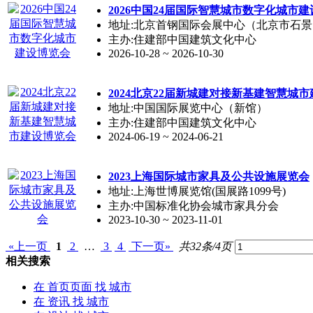
2026中国24届国际智慧
城市
数字化
城市
建
地址:北京首钢国际会展中心（北京市石景
主办:住建部中国建筑文化中心
2026-10-28 ~ 2026-10-30
2024北京22届新城建对接新基建智慧
城市
地址:中国国际展览中心（新馆）
主办:住建部中国建筑文化中心
2024-06-19 ~ 2024-06-21
2023上海国际
城市
家具及公共设施展览会
地址:上海世博展览馆(国展路1099号)
主办:中国标准化协会城市家具分会
2023-10-30 ~ 2023-11-01
«上一页
1
2
…
3
4
下一页»
共32条/4页
相关搜索
在
首页页面
找 城市
在
资讯
找 城市