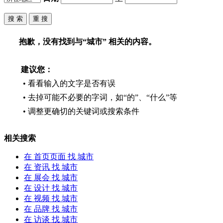
品牌
会员
供应
求购
抱歉，没有找到与“
城市
” 相关的内容。
家具卖场
家具售后
建议您：
家具
• 看看输入的文字是否有误
饰品
• 去掉可能不必要的字词，如“的”、“什么”等
材料·设备
卖场
• 调整更确切的关键词或搜索条件
家居设计
行业展会
相关搜索
在
首页页面
找 城市
在
资讯
找 城市
在
展会
找 城市
在
设计
找 城市
在
视频
找 城市
在
品牌
找 城市
在
访谈
找 城市