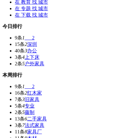
在
教育
找 城市
在
专题
找 城市
在
下载
找 城市
今日排行
9条
1
___2
15条
2
深圳
40条
3
办公
3条
4
上下床
2条
5
户外家具
本周排行
9条
1
___2
16条
2
红木家
7条
3
旧家具
5条
4
专业
2条
5
藤制
13条
6
二手家具
3条
7
法式家具
11条
8
家具厂