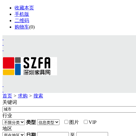
收藏本页
手机版
二维码
购物车
(
0
)
首页
>
求购
>
搜索
关键词
首页
资讯
行业
展会
类型
图片
VIP
设计
地区
视频
日期
至