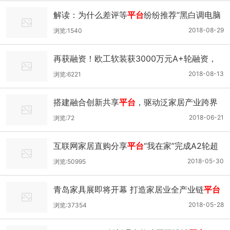
解读：为什么差评等
平台
纷纷推荐“黑白调电脑
椅”
2018-08-29
浏览:1540
再获融资！欧工软装获3000万元A+轮融资，
打造全面赋能
平台
2018-08-13
浏览:6221
搭建融合创新共享
平台
，驱动泛家居产业跨界
升级
2018-06-21
浏览:72
互联网家居直购分享
平台
“我在家”完成A2轮超
亿元融资 和玉资本领投
2018-05-30
浏览:50995
青岛家具展即将开幕 打造家居业全产业链
平台
2018-05-28
浏览:37354