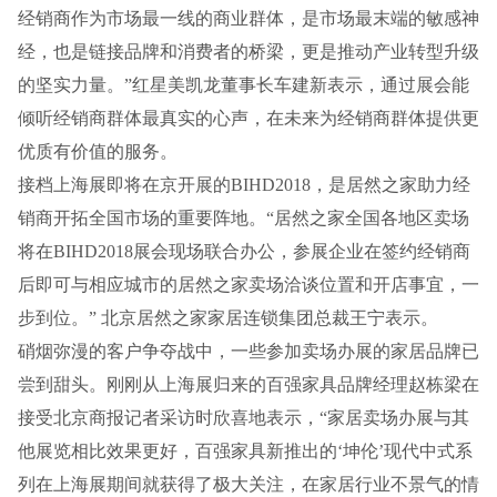
经销商作为市场最一线的商业群体，是市场最末端的敏感神
经，也是链接品牌和消费者的桥梁，更是推动产业转型升级
的坚实力量。”红星美凯龙董事长车建新表示，通过展会能
倾听经销商群体最真实的心声，在未来为经销商群体提供更
优质有价值的服务。
接档上海展即将在京开展的BIHD2018，是居然之家助力经
销商开拓全国市场的重要阵地。“居然之家全国各地区卖场
将在BIHD2018展会现场联合办公，参展企业在签约经销商
后即可与相应城市的居然之家卖场洽谈位置和开店事宜，一
步到位。” 北京居然之家家居连锁集团总裁王宁表示。
硝烟弥漫的客户争夺战中，一些参加卖场办展的家居品牌已
尝到甜头。刚刚从上海展归来的百强家具品牌经理赵栋梁在
接受北京商报记者采访时欣喜地表示，“家居卖场办展与其
他展览相比效果更好，百强家具新推出的‘坤伦’现代中式系
列在上海展期间就获得了极大关注，在家居行业不景气的情