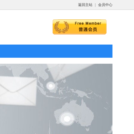
返回主站
|
会员中心