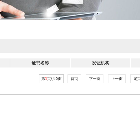
证书名称
发证机构
第
1
页/共
0
页
首页
下一页
上一页
尾