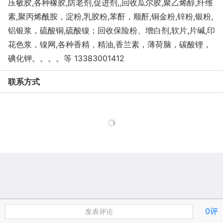
压敏胶,各种橡胶,防老剂,促进剂,,回收瓜尔胶,聚乙烯醇,纤维
素,聚丙烯酰胺，淀粉,乳胶粉,苯酐，顺酐,铜金粉,锌粉,银粉,
铝银浆，硫酸铜,硫酸镍；回收保险粉、增白剂,软片,片碱,印
花色浆，镍网,各种香精，精油,香兰素，薄荷脑，碳酸锂，
碘化钾。。。。等 13383001412
联系方式
0评
发表评论