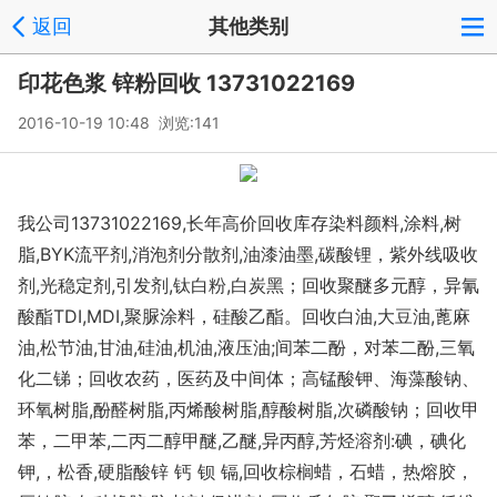
返回
其他类别
印花色浆 锌粉回收 13731022169
2016-10-19 10:48 浏览:
141
我公司13731022169,长年高价回收库存染料颜料,涂料,树
脂,BYK流平剂,消泡剂分散剂,油漆油墨,碳酸锂，紫外线吸收
剂,光稳定剂,引发剂,钛白粉,白炭黑；回收聚醚多元醇，异氰
酸酯TDI,MDI,聚脲涂料，硅酸乙酯。回收白油,大豆油,蓖麻
油,松节油,甘油,硅油,机油,液压油;间苯二酚，对苯二酚,三氧
化二锑；回收农药，医药及中间体；高锰酸钾、海藻酸钠、
环氧树脂,酚醛树脂,丙烯酸树脂,醇酸树脂,次磷酸钠；回收甲
苯，二甲苯,二丙二醇甲醚,乙醚,异丙醇,芳烃溶剂:碘，碘化
钾,，松香,硬脂酸锌 钙 钡 镉,回收棕榈蜡，石蜡，热熔胶，