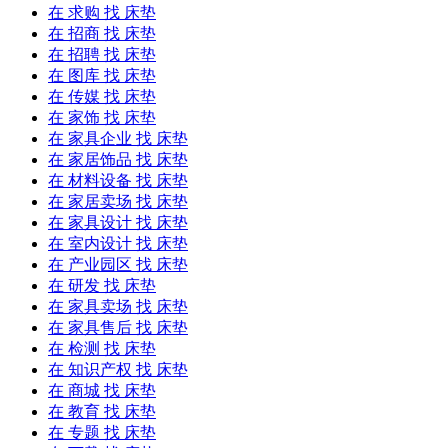
在
求购
找 床垫
在
招商
找 床垫
在
招聘
找 床垫
在
图库
找 床垫
在
传媒
找 床垫
在
家饰
找 床垫
在
家具企业
找 床垫
在
家居饰品
找 床垫
在
材料设备
找 床垫
在
家居卖场
找 床垫
在
家具设计
找 床垫
在
室内设计
找 床垫
在
产业园区
找 床垫
在
研发
找 床垫
在
家具卖场
找 床垫
在
家具售后
找 床垫
在
检测
找 床垫
在
知识产权
找 床垫
在
商城
找 床垫
在
教育
找 床垫
在
专题
找 床垫