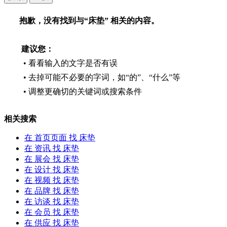
品牌
会员
抱歉，没有找到与“
床垫
” 相关的内容。
供应
求购
家具卖场
建议您：
家具售后
• 看看输入的文字是否有误
• 去掉可能不必要的字词，如“的”、“什么”等
家具
饰品
• 调整更确切的关键词或搜索条件
材料·设备
卖场
相关搜索
家居设计
行业展会
在
首页页面
找 床垫
在
资讯
找 床垫
在
展会
找 床垫
在
设计
找 床垫
在
视频
找 床垫
在
品牌
找 床垫
在
访谈
找 床垫
在
会员
找 床垫
在
供应
找 床垫