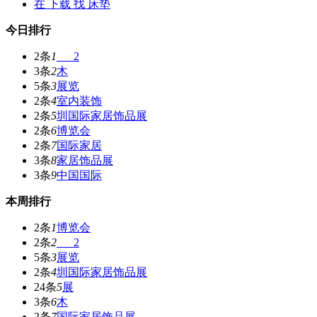
在
下载
找 床垫
今日排行
2条
1
___2
3条
2
木
5条
3
展览
2条
4
室内装饰
2条
5
圳国际家居饰品展
2条
6
博览会
2条
7
国际家居
3条
8
家居饰品展
3条
9
中国国际
本周排行
2条
1
博览会
2条
2
___2
5条
3
展览
2条
4
圳国际家居饰品展
24条
5
展
3条
6
木
2条
7
国际家居饰品展