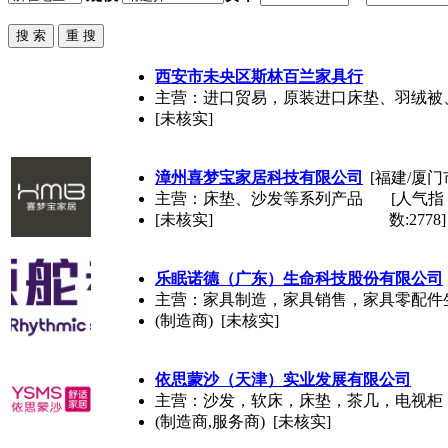
品牌
会员
供应
求购
西安市未央区斯林百兰家具行
家具卖场
主营：进口贸易，原装进口床垫、羽绒被
家具售后
[未核实]
家具
漳州喜梦宝家居科技有限公司
[福建/厦门
饰品
主营：床垫、沙发等系列产品
[人气指
材料·设备
[未核实]
数:2778]
卖场
家居设计
行业展会
乐眠诺德（广东）生命科技股份有限公司
主营：家具制造，家具销售，家具零配件
(制造商) [未核实]
依思蒙沙（天津）实业发展有限公司
主营：沙发，软床，床垫，茶几，电视柜
(制造商,服务商) [未核实]