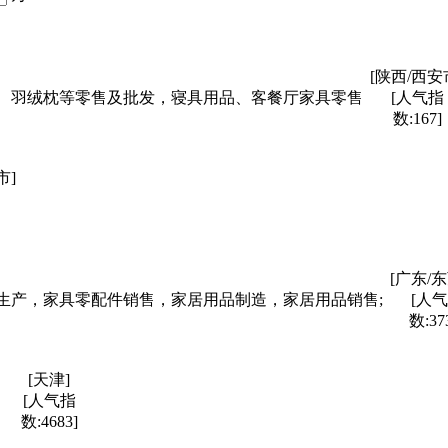
[陕西/西安
、羽绒枕等零售及批发，寝具用品、客餐厅家具零售
[人气指
数:167]
市]
[广东/
生产，家具零配件销售，家居用品制造，家居用品销售;
[人
数:37
[天津]
[人气指
数:4683]