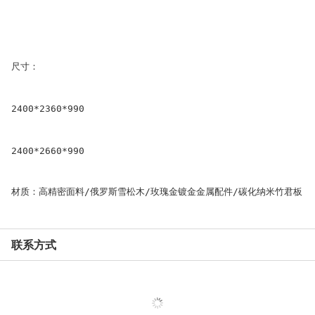
尺寸：
2400*2360*990
2400*2660*990
材质：
高精密面料/俄罗斯雪松木/玫瑰金镀金金属配件/碳化纳米竹君板
联系方式