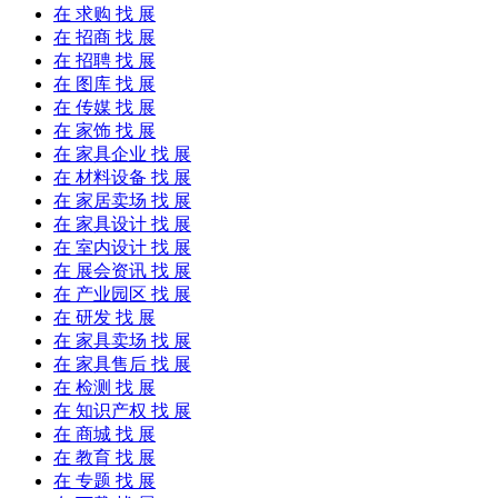
在
求购
找 展
在
招商
找 展
在
招聘
找 展
在
图库
找 展
在
传媒
找 展
在
家饰
找 展
在
家具企业
找 展
在
材料设备
找 展
在
家居卖场
找 展
在
家具设计
找 展
在
室内设计
找 展
在
展会资讯
找 展
在
产业园区
找 展
在
研发
找 展
在
家具卖场
找 展
在
家具售后
找 展
在
检测
找 展
在
知识产权
找 展
在
商城
找 展
在
教育
找 展
在
专题
找 展