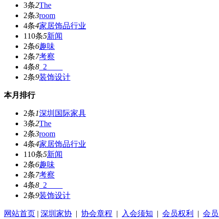
3条
2
The
2条
3
room
4条
4
家居饰品行业
110条
5
新闻
2条
6
趣味
2条
7
考察
4条
8
_2____
2条
9
装饰设计
本月排行
2条
1
深圳国际家具
3条
2
The
2条
3
room
4条
4
家居饰品行业
110条
5
新闻
2条
6
趣味
2条
7
考察
4条
8
_2____
2条
9
装饰设计
网站首页
|
深圳家协
|
协会章程
|
入会须知
|
会员权利
|
会员