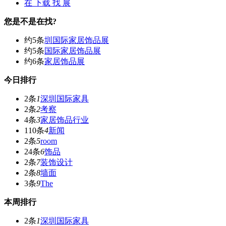
在
下载
找 展
您是不是在找?
约5条
圳国际家居饰品展
约5条
国际家居饰品展
约6条
家居饰品展
今日排行
2条
1
深圳国际家具
2条
2
考察
4条
3
家居饰品行业
110条
4
新闻
2条
5
room
24条
6
饰品
2条
7
装饰设计
2条
8
墙面
3条
9
The
本周排行
2条
1
深圳国际家具