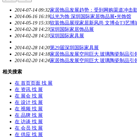
品牌
会员
2014-07-14 09:32
家居饰品发
展
趋势：受到网购渠道冲击
供应
2014-06-16 16:19
以光为饰 深圳国际家居饰品
展
•光饰馆
求购
2014-05-19 15:33
软装饰品
展
现家居新风尚 文博会T3艺博
家具卖场
2014-02-28 14:23
深圳国际家居饰品
展
家具售后
2014-02-28 14:23
深圳国际家具
展
2014-02-28 14:20
第29届深圳国际家具
展
家具
2014-02-28 14:18
家居饰品发
展
空间巨大 玻璃陶瓷制品引
饰品
2014-02-20 14:24
家居饰品发
展
空间巨大 玻璃陶瓷制品引
材料·设备
卖场
相关搜索
家居设计
行业展会
在
首页页面
找 展
在
资讯
找 展
在
展会
找 展
在
设计
找 展
在
视频
找 展
在
品牌
找 展
在
访谈
找 展
在
会员
找 展
在
供应
找 展