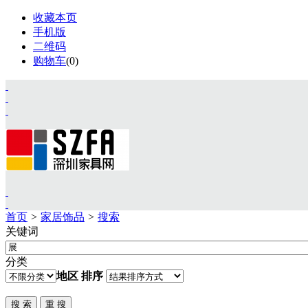
收藏本页
手机版
二维码
购物车
(
0
)
首页
>
家居饰品
>
搜索
关键词
首页
资讯
分类
展会
地区
排序
设计
视频