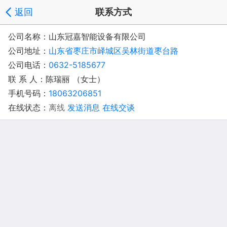
返回
联系方式
公司名称：山东冠嘉智能设备有限公司
公司地址：
山东省枣庄市峄城区吴林街道枣台路
公司电话：
0632-5185677
联 系 人：陈瑞丽 （女士）
手机号码：
18063206851
在线状态：
离线
发送消息
在线交谈