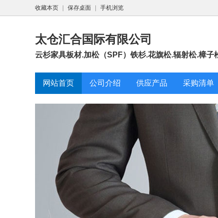
收藏本页
|
保存桌面
|
手机浏览
太仓汇合国际有限公司
云杉家具板材.加松（SPF）铁杉.花旗松.辐射松.樟子
网站首页
公司介绍
供应产品
采购清单