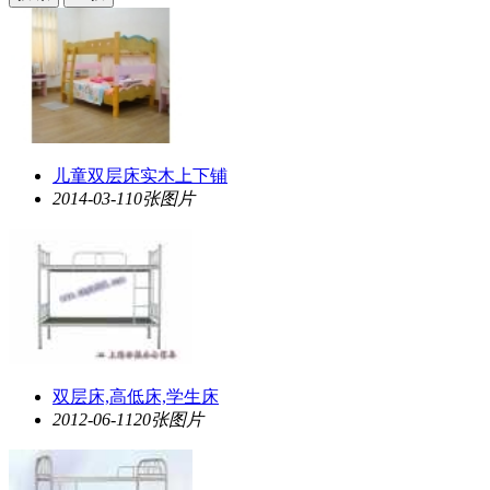
品牌
会员
供应
求购
家具卖场
家具售后
家具
儿童双层床实木上下铺
饰品
2014-03-11
0张图片
材料·设备
卖场
家居设计
行业展会
双层床,高低床,学生床
2012-06-11
20张图片