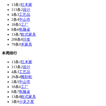
13条
1
红木家
113条
2
设计
4条
3
工艺品
2条
4
中山市
18条
5
工厂
8条
6
电脑桌
13条
7
欧式家具
208条
8
沙发
79条
9
木家具
本周排行
13条
1
红木家
113条
2
设计
4条
3
工艺品
26条
4
雕刻机
2条
5
中山市
18条
6
工厂
8条
7
电脑桌
13条
8
欧式家具
3条
9
小龙之星