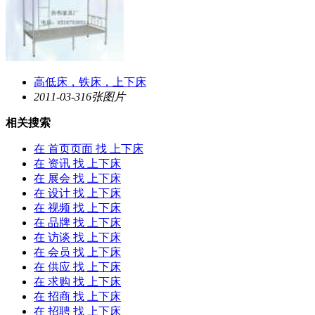
高低床，铁床，
上下床
2011-03-31
6张图片
相关搜索
在
首页页面
找 上下床
在
资讯
找 上下床
在
展会
找 上下床
在
设计
找 上下床
在
视频
找 上下床
在
品牌
找 上下床
在
访谈
找 上下床
在
会员
找 上下床
在
供应
找 上下床
在
求购
找 上下床
在
招商
找 上下床
在
招聘
找 上下床