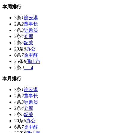
本周排行
3条
1
连云港
2条
2
董事长
4条
3
导购员
2条
4
仓库
2条
5
韶关
20条
6
办公
6条
7
除甲醛
25条
8
佛山市
2条
9
___4
本月排行
3条
1
连云港
2条
2
董事长
4条
3
导购员
2条
4
仓库
2条
5
韶关
20条
6
办公
6条
7
除甲醛