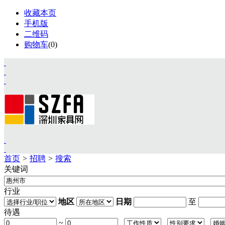
收藏本页
手机版
二维码
购物车
(
0
)
首页
>
招聘
>
搜索
关键词
首页
资讯
行业
展会
地区
日期
至
设计
待遇
视频
~