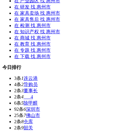
在
产业园区
找 惠州市
在
研发
找 惠州市
在
家具卖场
找 惠州市
在
家具售后
找 惠州市
在
检测
找 惠州市
在
知识产权
找 惠州市
在
商城
找 惠州市
在
教育
找 惠州市
在
专题
找 惠州市
在
下载
找 惠州市
今日排行
3条
1
连云港
4条
2
导购员
2条
3
董事长
2条
4
___4
6条
5
除甲醛
92条
6
深圳市
25条
7
佛山市
2条
8
仓库
2条
9
韶关