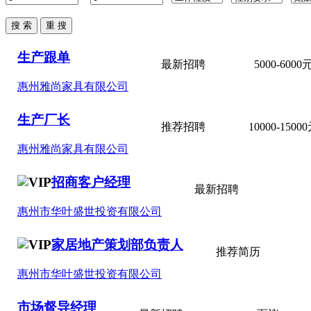
品牌
会员
供应
求购
生产跟单
最新招聘
5000-6000
家具卖场
家具售后
惠州雅尚家具有限公司
家具
生产厂长
饰品
推荐招聘
10000-1500
材料·设备
惠州雅尚家具有限公司
卖场
家居设计
招商客户经理
行业展会
最新招聘
惠州市华叶盛世投资有限公司
家居地产策划部负责人
推荐简历
惠州市华叶盛世投资有限公司
市场督导经理