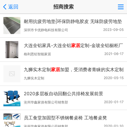
返回
招商搜索
耐用抗疲劳地垫|环保防静电胶皮 无味防疲劳地垫
2023-09-05
深圳市卡优静电科技有限公司
大连全铝家具-大连全铝
家居
定制-金玻全铝橱柜厂
家
2021-06-17
格利恩铝智能家居
九狮实木定制
家居
加盟，受消费者青睐的实木定制
家具品牌
2020-05-15
九狮实木定制
2020多层板自动回翻公共排椅发展前景
2020-01-17
沧州华鑫家俱有限公司销售部
员工食堂加固型不锈钢餐桌椅 工地餐桌凳
2020-01-10
沧州华鑫家俱有限公司销售部