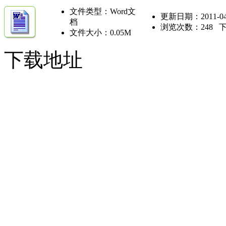
品牌
文件类型：Word文
招聘
更新日期：2011-04
档
视频
浏览次数：
248
下
文件大小：0.05M
展厅
设计
下载地址
家具
饰品
材料·设备
卖场
家居设计
行业展会