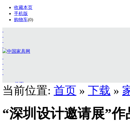
收藏本页
手机版
购物车
(
0
)
首页
当前位置:
首页
»
下载
»
资讯
展会
访谈
会员
“深圳设计邀请展”作
供应
求购
招商