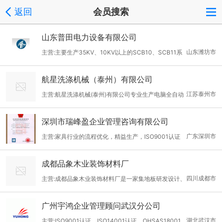
返回
会员搜索
山东普田电力设备有限公司
山东潍坊市
主营:主要生产35KV、10KV以上的SCB10、SCB11系
列干式变压器，S9、S11系列油浸式电力节能变压器，各种型号的
航星洗涤机械（泰州）有限公司
剪片式叠铁芯、箱式变电站、高低压开关柜、变压器配件等。
江苏泰州市
主营:航星洗涤机械(泰州)有限公司专业生产电脑全自动
烘干机，全自动洗衣机，工业洗衣机，烫平机，石油干洗机，脱水
深圳市瑞峰盈企业管理咨询有限公司
机,喷砂机,泡洗机等。 烘干机分普通型和自动型，加热方法可分蒸
广东深圳市
主营:家具行业的流程优化，精益生产，ISO9001认证
汽加热、电加热。冷热转换装置、防缠绕、烘干效果更理想 适用于
服装水洗厂、大型洗涤中心、消防中心、煤矿、酒店、宾馆、乳胶
成都品象木业装饰材料厂
厂、袜厂、羊毛衫厂等。欢迎选用。 联系人： 刘磊（总经理） 移
四川成都市
主营:成都品象木业装饰材料厂是一家集地板研发设计、
动电话：13961078768 销售热线：0523-86663376 传真： 052
生产、加工、物流营销、售后服务为一体的木地板专业制造商。公
3-86668085 网址：www.hxjxjt.com.
广州宇鸿企业管理顾问武汉分公司
司始建于2001年，坐落于物资资源丰富的成都市金牛区金泉大道
湖北武汉市
主营:ISO9001认证，ISO14001认证，OHSAS18001