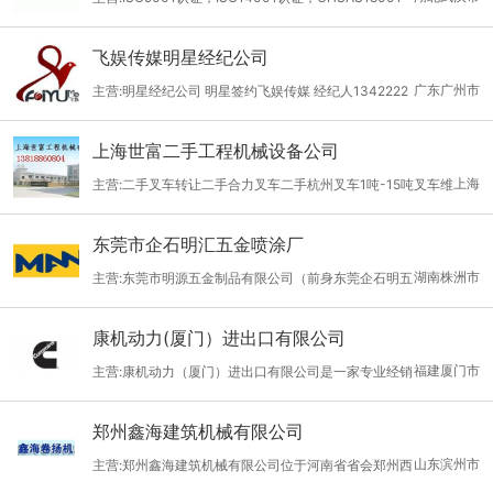
付家村工业开发区，占地10余亩，产品涵盖强化木地板系列产品，
认证，TS16949认证，CCC认证
是一家年生产力达200万平方米的现代化企业。公司业务覆盖全
飞娱传媒明星经纪公司
国，产品远销省内外。公司以规模化、专业化生产现代化高端管
广东广州市
主营:明星经纪公司 明星签约飞娱传媒 经纪人1342222
理。公司安全设备设施齐全，完全满足生产需求，原材料上严格选
2081
用环保基材，必要时还并进口装饰纸及耐磨表层纸，使我公司产品
上海世富二手工程机械设备公司
耐磨转数均高于国家水平，为我公司产品提供了可靠的技术质量保
上海
主营:二手叉车转让二手合力叉车二手杭州叉车1吨-15吨叉车维
修叉车租赁
东莞市企石明汇五金喷涂厂
湖南株洲市
主营:东莞市明源五金制品有限公司（前身东莞企石明五
金喷涂厂），成立于1997年，是专业提供各种五金制品、喷粉、喷
康机动力(厦门）进出口有限公司
油、烤漆加工的专业厂商。我司拥有15年专业喷粉、喷油烤漆经验
福建厦门市
主营:康机动力（厦门）进出口有限公司是一家专业经销
的技术团队；两条自动喷粉生产线（烤箱长度30m），一个大件面
和服务康明斯cummins全系列发动机配件的单位，本单位主导产品
包炉（2m×2m×4m），喷油生产线生产一条，手工油漆生产线一
郑州鑫海建筑机械有限公司
有: 直营批量销售康明斯cummins的进口. 国产零部件产品：6BT5.
条，电泳生产线一条；面积3500㎡，宿舍500㎡，员工100人，每
山东滨州市
主营:郑州鑫海建筑机械有限公司位于河南省省会郑州西
9 6CT8.3 NTA855 K19 K38 K50 QST30 QSK60 QSK23 M11 L1
月产能10万㎡以上。本厂为多家国内外企业提供过生产加工服务