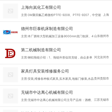
荥阳，郑、汴、洛工业大走廊中部，陇海铁路、京强、生产规模
0、VTA28、QSX15等大修件，包括弗列加滤清器Fleetguard上海
（产品多数为出口），主要客户有信隆实业、骏威照明、三星摄影
上海向岚化工有限公司
大、珠、连霍高速公路横贯东西南北。地理位置优越，交通便利。
弗列加（三清件）、HOLSET霍尔塞特增压器、cummins气门、缸
器材、龙昌国际、诚意印花设备、熙园家居用
上海
主营:3M聚四氟乙烯微粉PTFE-9208、PTFE-9207，中空玻
公司设备精良，检测手段先进，技术力量雄厚。 我厂主要产品系
盖、机油泵、中冷芯、活塞环、大小瓦、缸套活塞、修理包、机油
璃微球K1和K25、VS5500/S38HS、S15、S60HS，氟碳表面活
列： 一卷扬机系列 二制动器系列 三线圈系列 企业产品先后荣
冷却
德州市巨泰机床制造有限公司
性剂FC-4430、FC-4432，电子氟化液HFE-7100、FC-770、F
获“郑州市百强企业”，“郑州市质量信得过单位”，“河南乡镇企业名
山东德州市
主营:本厂拥有大型机械加工设备9000mm龙门刨床、4
C-40，抗滴落剂TF-1645、PA-5935，耐沾污涂层及涂料添加SR
优产品”等荣誉，并于2006年10月通过ISO9001：2000国际质量
000mm龙门刨床、1140×8000mm车床、数控镗床、大型数显断
C-220，石材防护剂SRC-320，易清洁涂层ECC-4000、ECC-8
管理体系认证。 根据不同的需要，量身定做不同的服务。以朴实的
第二机械制造有限公司
面铣、大型滚齿轮、机械加工中心等各类型磨床、车床、钻床、铣
000，氟碳乳液THV340Z。
企业经营理念:\"天道酬勤、
河北沧州市
主营:钢铝拖链介绍：1、拖链外形似坦克链，由众多单
床，八十余台。主导产品有：普通类——深孔钻镗床（T2120）、
元链节组成，链节之间转动自如。2、相同系列的拖链内高、外
深孔镗床（T2225、T2235、T2250）、深孔珩磨机（2M2125
家具灯具安装维修服务公司
高、节距相同，拖链内高、弯曲半径R可有不同的选择。3、单元链
A、2M2135A）等；数控类——数控深孔钻镗床（TK2120、TK21
贵州贵阳市
主营:安装,维修各种板式家具,实木家具,地板门修漆,水晶
节由左右链板和上下盖板组成，拖链每节都能打开，装拆方便，不
25）、数控深孔镗床（TK2235、TK2250）。深孔枪钻（ZK210
灯安装QQ414200039
必穿线，打开盖板后即可把电缆、油管、气管等放入拖链内。4。
2、ZK2103）等。深孔加工刀具、辅具有：标准系列——深
无锡市中达离心机械有限公司
另可提供分隔片，将链内空间按需要分隔开。承重型工程塑料拖链
江苏无锡市
主营:无锡市中达离心机械有限公司主导产品有：酒糟、
的尼龙含量在11%-14%之间 钢制工程拖链更多地应用在海上石油
LW系列卧式螺旋沉降离心机，LWL系列卧式螺旋过滤离心机，PT
平台，钢铁厂等一些大型重载机械上面，材质有Q235，430，30