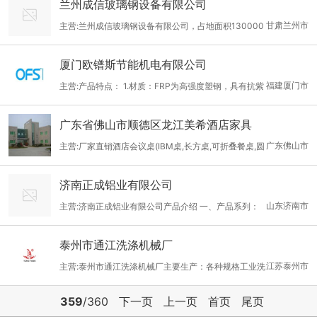
兰州成信玻璃钢设备有限公司
系列干粉投加及溶液制备装置，WLS系列无轴螺旋输送机以及污泥
4等材质。钢制拖链型号有TL65,TL9
甘肃兰州市
主营:兰州成信玻璃钢设备有限公司，占地面积130000
浓缩脱水离心机。 广泛应用于石油、化工、食品、制药、环保、冶
平方米 ，建筑面积46800平方米。公司有干部职工667人，其中高
金、矿产等行业。 无锡市中达离心机械有限公司 联系人：吴哲 电
厦门欧镨斯节能机电有限公司
级职称28人，中、初级职称120人，系一个同行业中具有高知 名度
话：86-0510-88725138 手机：13706173706 地址：江苏省无锡
福建厦门市
主营:产品特点： 1.材质：FRP为高强度塑钢，具有抗紫
的集设计、制造及安装玻璃钢产品为一体的专业化公司。 公司
市锡山区安镇镇厚桥 邮箱：zhongda@wx-separate.com 网址：
外线，耐酸碱，防腐蚀，防生锈。 2.外形运用独特道流设计，防
以“恒圣合”商标注册，主要产品有消防排烟风机、各种规格的玻璃
www.wx-separate.com
广东省佛山市顺德区龙江美希酒店家具
水，防雨。 3.一体成型，排除金属组合，产生共鸣。 4.直接式设
钢斜流风机、混流风机、轴流风机、离心风机、各种类型的消音
广东佛山市
主营:厂家直销酒店会议桌(IBM桌,长方桌,可折叠餐桌,圆
计，效率高，免维修。 5.七叶直结式设计与德/荷/意等国家同步，
器、静压器、玻璃钢水箱、冷却塔、无机玻璃钢风管、防腐保温工
餐桌)BT-011
噪音小，风量大。（叶片单叶清除共鸣，双叶产生共鸣）。 6.坚持
程、玻璃钢缠绕管罐、除尘脱硫器、电力塔填料、除水器、玻璃钢
济南正成铝业有限公司
使用一级原料（耐冲击工程塑胶）射出成型，耐酸碱，品质稳定。
拉挤托架等产品。 公司
山东济南市
主营:济南正成铝业有限公司产品介绍 一、产品系列：
7．CAD优化设计，提高风量，降低音量 8．马达为专用马达 9．
系列1铝板（热轧+冷轧）、铝带、铝箔（厚度0.05—300mm，宽
马达为1HP（马力） 10．铝合金外客，散热快，质量轻。 11．百
泰州市通江洗涤机械厂
度 10—2400mm, 长度 可按用户要求剪切），各专用板如下： A
叶为PVC原料
江苏泰州市
主营:泰州市通江洗涤机械厂主要生产：各种规格工业洗
装饰幕墙用板，彩涂铝板（各种辊涂，板筋加工） B 各种热轧合金
衣机、脱水机、烘干机、干洗机、烫平机、全自动洗脱机、水洗
板， 用于模具、加工等 C 防腐、保温专用板，用于化工、电力等
359
/360
下一页
上一页
首页
尾页
机、砂洗机、雪花机、喷砂机、成衣染色、袜子染色机、皮革揉纹
行业 D电解扩建专用铝软带、铝焊板、铝罩面板 E 防滑装饰花纹铝