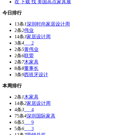
在
下载
找 美国高点家具展
今日排行
13条
1
深圳时尚家居设计周
2条
2
伟业
14条
3
家居设计周
3条
4
___2
2条
5
黄伟业
2条
6
联盟
2条
7
木家具
8条
8
董事长
3条
9
西班牙设计
本周排行
2条
1
木家具
14条
2
家居设计周
4条
3
___4
75条
4
深圳国际家具
6条
5
___9
5条
6
___3
12条
7
营销总监