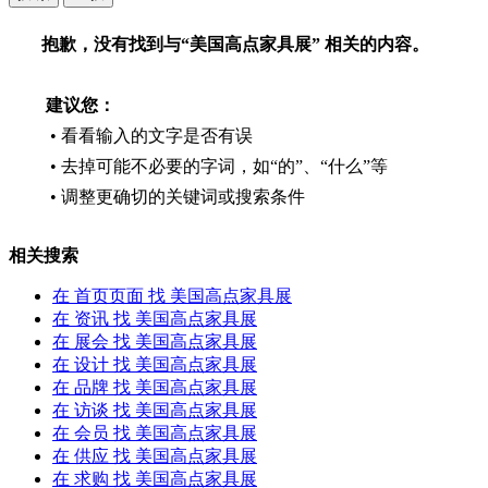
品牌
会员
抱歉，没有找到与“
美国高点家具展
” 相关的内容。
供应
求购
家具卖场
建议您：
家具售后
• 看看输入的文字是否有误
• 去掉可能不必要的字词，如“的”、“什么”等
家具
饰品
• 调整更确切的关键词或搜索条件
材料·设备
卖场
相关搜索
家居设计
行业展会
在
首页页面
找 美国高点家具展
在
资讯
找 美国高点家具展
在
展会
找 美国高点家具展
在
设计
找 美国高点家具展
在
品牌
找 美国高点家具展
在
访谈
找 美国高点家具展
在
会员
找 美国高点家具展
在
供应
找 美国高点家具展
在
求购
找 美国高点家具展