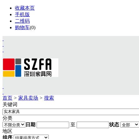
收藏本页
手机版
二维码
购物车
(
0
)
首页
>
家具卖场
>
搜索
关键词
首页
资讯
分类
展会
日期
至
状态
设计
地区
视频
排序