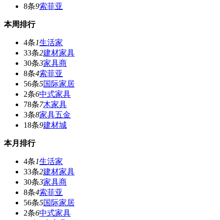
8条
9
索菲亚
本周排行
4条
1
生活家
33条
2
建材家具
30条
3
家具商
8条
4
索菲亚
56条
5
国际家居
2条
6
中式家具
78条
7
木家具
3条
8
家具五金
18条
9
建材城
本月排行
4条
1
生活家
33条
2
建材家具
30条
3
家具商
8条
4
索菲亚
56条
5
国际家居
2条
6
中式家具