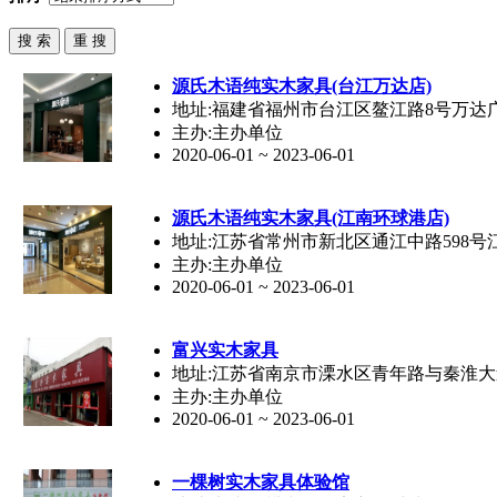
品牌
会员
供应
求购
源氏木语纯
实木家具
(台江万达店)
家具卖场
地址:福建省福州市台江区鳌江路8号万达广场(金
家具售后
主办:主办单位
2020-06-01 ~ 2023-06-01
家具
饰品
源氏木语纯
实木家具
(江南环球港店)
材料·设备
地址:江苏省常州市新北区通江中路598号
卖场
主办:主办单位
家居设计
2020-06-01 ~ 2023-06-01
行业展会
富兴
实木家具
地址:江苏省南京市溧水区青年路与秦淮大
主办:主办单位
2020-06-01 ~ 2023-06-01
一棵树
实木家具
体验馆