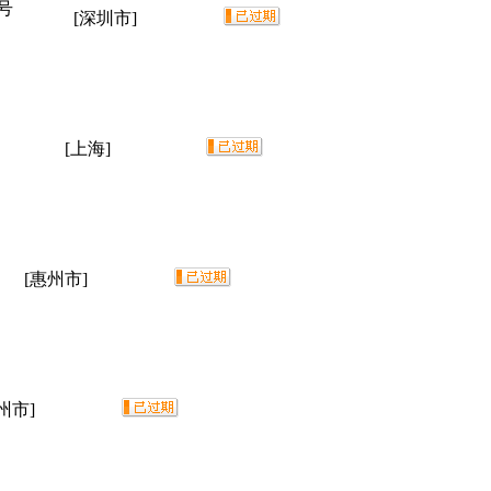
号
[深圳市]
[上海]
[惠州市]
州市]