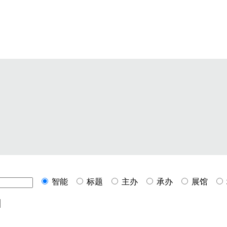
智能
标题
主办
承办
展馆