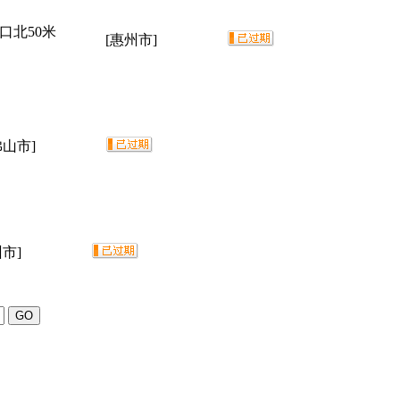
口北50米
[惠州市]
佛山市]
州市]