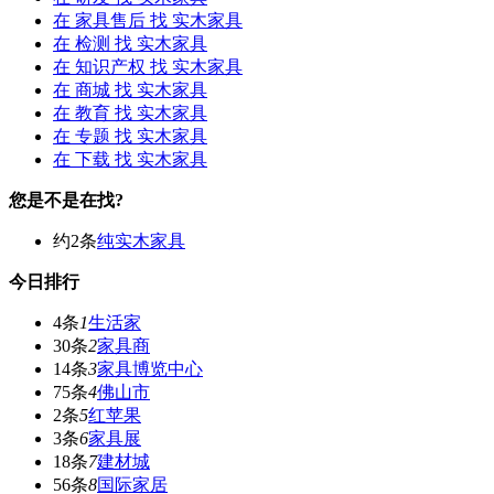
在
家具售后
找 实木家具
在
检测
找 实木家具
在
知识产权
找 实木家具
在
商城
找 实木家具
在
教育
找 实木家具
在
专题
找 实木家具
在
下载
找 实木家具
您是不是在找?
约2条
纯实木家具
今日排行
4条
1
生活家
30条
2
家具商
14条
3
家具博览中心
75条
4
佛山市
2条
5
红苹果
3条
6
家具展
18条
7
建材城
56条
8
国际家居