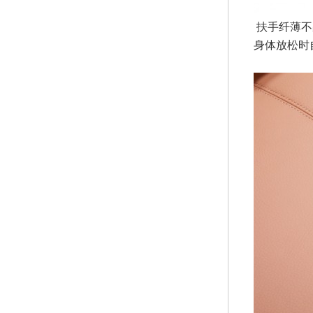
 扶手纤薄不占空间，造型向外微微张开，使沙发整体更轻盈大气；略微倾斜的靠背与内倾坐垫，坐垫填充高回弹海绵，满足
身体放松时