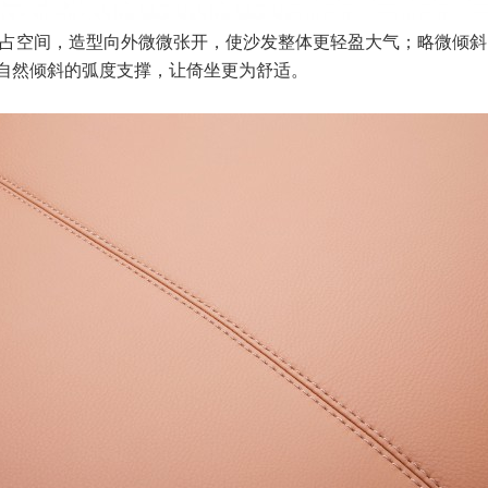
自然倾斜的弧度支撑，让倚坐更为舒适。