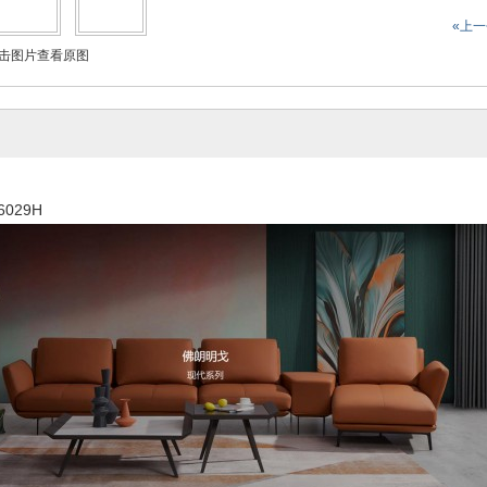
«上
击图片查看原图
6029H