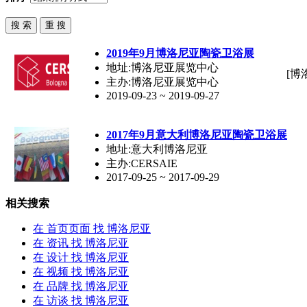
品牌
会员
供应
求购
2019年9月
博洛尼亚
陶瓷卫浴展
家具卖场
地址:博洛尼亚展览中心
[博
家具售后
主办:博洛尼亚展览中心
2019-09-23 ~ 2019-09-27
家具
饰品
2017年9月意大利
博洛尼亚
陶瓷卫浴展
材料·设备
地址:意大利博洛尼亚
卖场
主办:CERSAIE
家居设计
2017-09-25 ~ 2017-09-29
行业展会
相关搜索
在
首页页面
找 博洛尼亚
在
资讯
找 博洛尼亚
在
设计
找 博洛尼亚
在
视频
找 博洛尼亚
在
品牌
找 博洛尼亚
在
访谈
找 博洛尼亚