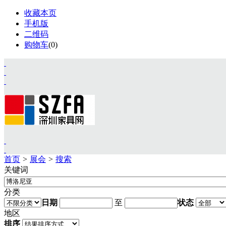
收藏本页
手机版
二维码
购物车
(
0
)
首页
>
展会
>
搜索
关键词
首页
资讯
分类
展会
日期
至
状态
设计
地区
视频
排序