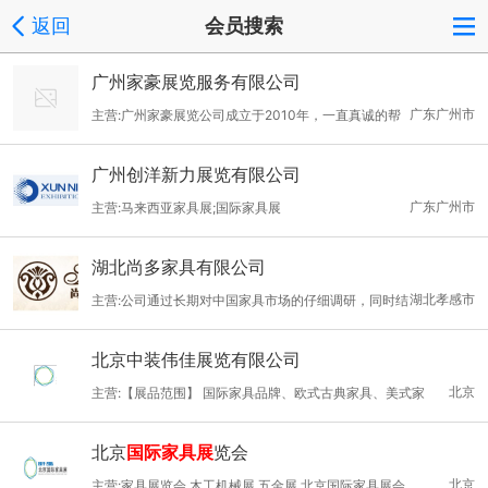
返回
会员搜索
广州家豪展览服务有限公司
广东广州市
主营:广州家豪展览公司成立于2010年，一直真诚的帮
助各企业申请调配广交会和广州国际家具展摊位及上海家具展摊
广州创洋新力展览有限公司
位，多年来我们一直秉承信誉第一的原则，所以我们能做到让各同
广东广州市
主营:马来西亚家具展;国际家具展
行及广大企业认可的金牌企业。我们力求给顾客提供最低的价格，
并且让顾客买了摊位就像买了保险一样有安全感！祝愿我们合作成
湖北尚多家具有限公司
功与愉快！如果贵公司有需请及时与我们联系。
湖北孝感市
主营:公司通过长期对中国家具市场的仔细调研，同时结
合终端消费者对家具环保理念的高标准高要求，从产品设计、原材
北京中装伟佳展览有限公司
料、生产工艺到客户服务均遵循人性化的原则，公司全体同仁均
北京
主营:【展品范围】 国际家具品牌、欧式古典家具、美式家
视“质量就是企业的生命” 每一件产品在设计开发及生产制造环节中
具、中式古典家具、新古典家具、现代家具、 儿童家具、田园家
全程进行质量监管，公司严格执行ISO9000:2000质量保证体系管
北京
国际家具展
览会
具、家具设计、办公商用及酒店家具、户外家具、家居饰品； 家具
理及工作现场7S管理。产品先后被授予“中国名优产品”，“中国著
北京
主营:家具展览会 木工机械展 五金展 北京国际家具展会